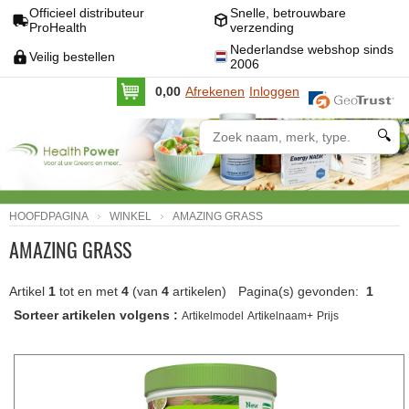
Officieel distributeur
Snelle, betrouwbare
ProHealth
verzending
Nederlandse webshop sinds
Veilig bestellen
2006
0,00
Afrekenen
Inloggen
🔍
HOOFDPAGINA
WINKEL
AMAZING GRASS
AMAZING GRASS
Artikel
1
tot en met
4
(van
4
artikelen)
Pagina(s) gevonden:
1
Sorteer artikelen volgens :
Artikelmodel
Artikelnaam+
Prijs