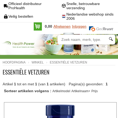
Officieel distributeur
Snelle, betrouwbare
ProHealth
verzending
Nederlandse webshop sinds
Veilig bestellen
2006
0,00
Afrekenen
Inloggen
🔍
HOOFDPAGINA
WINKEL
ESSENTIËLE VETZUREN
ESSENTIËLE VETZUREN
Artikel
1
tot en met
1
(van
1
artikelen)
Pagina(s) gevonden:
1
Sorteer artikelen volgens :
Artikelmodel
Artikelnaam+
Prijs