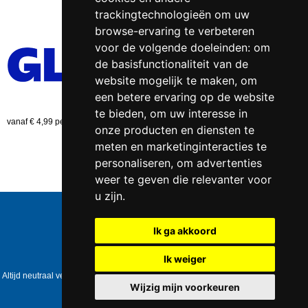
trackingtechnologieën om uw
browse-ervaring te verbeteren
voor de volgende doeleinden:
om
de basisfunctionaliteit van de
website mogelijk te maken
,
om
een betere ervaring op de website
te bieden
,
om uw interesse in
vanaf € 4,99 per bestelling (NL)
onze producten en diensten te
meten en marketinginteracties te
personaliseren
,
om advertenties
weer te geven die relevanter voor
u zijn
.
Telefoonnummer:
0547 - 262 565
KVK-nummer:
5085.3279 te
Enschede
Ik ga akkoord
BTW-nummer:
NL823086161B01
IBAN:
DE39 4016 4024 0162 9257 00
Ik weiger
Copyright © 2006-2026
Healthpower.nl
Altijd neutraal verpakt • Geen expliciete vermelding op het pakket • Op werkdagen
voor 17:00 besteld = dezelfde dag verzonden
Wijzig mijn voorkeuren
Update cookies preferences