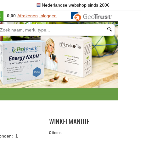
Nederlandse webshop sinds 2006
0,00
Afrekenen
Inloggen
🔍
WINKELMANDJE
0 items
vonden:
1