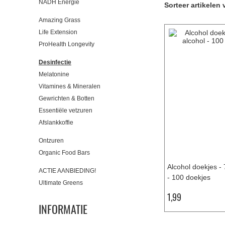
NADH Energie
Sorteer artikelen 
Amazing Grass
Life Extension
ProHealth Longevity
Desinfectie
Melatonine
Vitamines & Mineralen
Gewrichten & Botten
Essentiële vetzuren
Afslankkoffie
Ontzuren
Organic Food Bars
Alcohol doekjes -
ACTIE AANBIEDING!
- 100 doekjes
Ultimate Greens
1,99
INFORMATIE