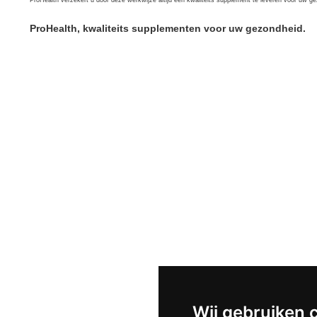
ProHealth verzekert u door deze werkwijze altijd een kwaliteits supplement te leveren voor uw g
ProHealth, kwaliteits supplementen voor uw gezondheid.
Wij gebruiken 