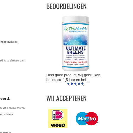
BEOORDELINGEN
hoge kwaliteit,
d is te danken aan
Heel goed product. Wij gebruiken
het nu ca. 1,5 jaar en het ..
WIJ ACCEPTEREN
eerd.
or dit continu testen
den zuivere