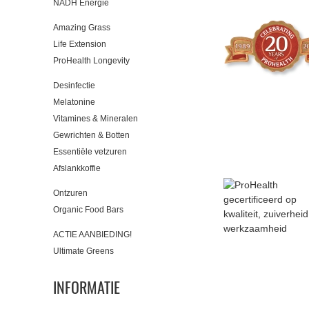
NADH Energie
Amazing Grass
Life Extension
ProHealth Longevity
Desinfectie
Melatonine
Vitamines & Mineralen
Gewrichten & Botten
Essentiële vetzuren
Afslankkoffie
Ontzuren
Organic Food Bars
ACTIE AANBIEDING!
Ultimate Greens
INFORMATIE