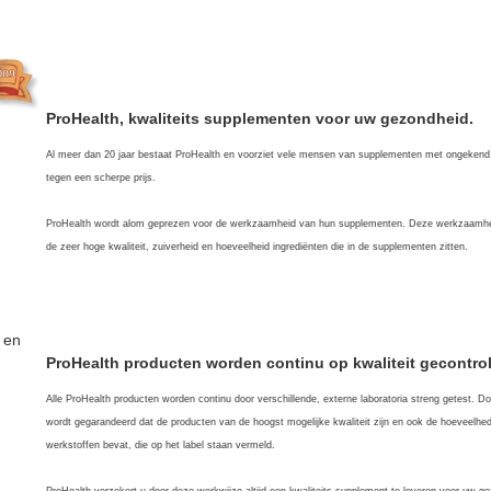
ProHealth, kwaliteits supplementen voor uw gezondheid.
Al meer dan 20 jaar bestaat ProHealth en voorziet vele mensen van supplementen met ongekend 
tegen een scherpe prijs.
ProHealth wordt alom geprezen voor de werkzaamheid van hun supplementen. Deze werkzaamhei
de zeer hoge kwaliteit, zuiverheid en hoeveelheid ingrediënten die in de supplementen zitten.
ProHealth producten worden continu op kwaliteit gecontrol
Alle ProHealth producten worden continu door verschillende, externe laboratoria streng getest. Do
wordt gegarandeerd dat de producten van de hoogst mogelijke kwaliteit zijn en ook de hoeveelhe
werkstoffen bevat, die op het label staan vermeld.