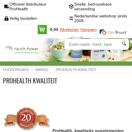
Officieel distributeur
Snelle, betrouwbare
ProHealth
verzending
Nederlandse webshop sinds
Veilig bestellen
2006
0,00
Afrekenen
Inloggen
🔍
HOOFDPAGINA
WINKEL
PROHEALTH KWALITEIT
PROHEALTH KWALITEIT
ProHealth, kwaliteits supplementen