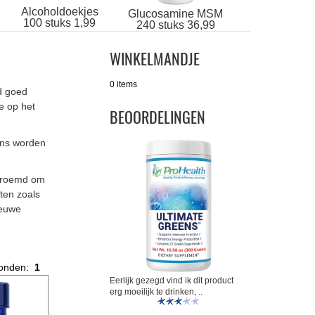
Alcoholdoekjes
Glucosamine MSM
100 stuks 1,99
240 stuks 36,99
WINKELMANDJE
0 items
d goed
e op het
BEOORDELINGEN
ens worden
geroemd om
ten zoals
ieuwe
vonden:
1
Eerlijk gezegd vind ik dit product
erg moeilijk te drinken, ..