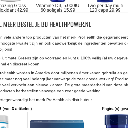
azing Grass
Vitamine D3, 5.000IU
Two per day multi
ioxidant 42,99
60 softgels 15,99
120 caps 29,99
L MEER BESTEL JE BIJ HEALTHPOWER.NL
en vele andere top producten van het merk ProHealth die gegarandeer
rhoogste kwaliteit zijn en ook daadwerkelijk de ingrediënten bevatten di
bij ons!
s Ultimate Greens zijn op voorraad en kunt u 100% veilig (al uw gegev
snel en discreet kopen.
roHealth worden in Amerika door miljoenen Amerikanen gebruikt en 
eit maar nog veel belangrijker vanwege de zeer goede werking! Produc
 veel verkocht aan nieuwe klanten. De grote meerderheid van deze n
 producten herbestellen vanwege een zeer goede werking.
ertegenwoordigt het merk ProHealth als distributeur.
3
(van
3
artikelen)
Pagina(s) ge