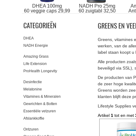
DHEA 100mg
NADH Pro 25mg
Am
60 veggie caps 29,99
60 zuigtabl 32,50
Ant
CATEGORIEËN
GREENS EN VEE
DHEA
Greens, vitamines 
NADH Energie
werken, van de alle
label staan koopt u 
Amazing Grass
Alle producten zoal
Life Extension
beveiligd via SSL), 
ProHealth Longevity
De producten van P
Desinfectie
de zeer hoge kwalit
Melatonine
Greens worden zeer
klanten blijft deze
Vitamines & Mineralen
Gewrichten & Botten
Lifestyle Supplies v
Essentiële vetzuren
Artikel
1
tot en met
Afslankkoffie
Ontzuren