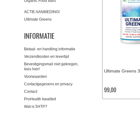
Organic Food Bars
ACTIE AANBIEDING!
Ultimate Greens
INFORMATIE
Betaal- en handling informatie
Verzendkosten en levertijd
Bevestigingsmail niet gekregen,
lees hier!
Ultimate Greens 
Voorwaarden
Contactgegevens en privacy
99,00
Contact
ProHealth kwaliteit
Wat is 5HTP?