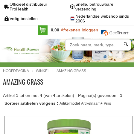
Officieel distributeur
Snelle, betrouwbare
ProHealth
verzending
Nederlandse webshop sinds
Veilig bestellen
2006
0,00
Afrekenen
Inloggen
🔍
HOOFDPAGINA
WINKEL
AMAZING GRASS
AMAZING GRASS
Artikel
1
tot en met
4
(van
4
artikelen)
Pagina(s) gevonden:
1
Sorteer artikelen volgens :
Artikelmodel
Artikelnaam+
Prijs