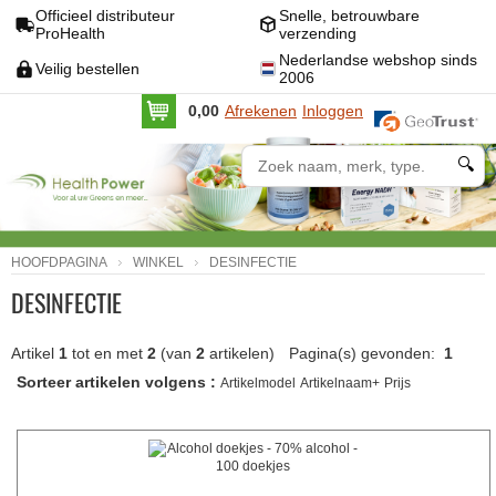
Officieel distributeur
Snelle, betrouwbare
ProHealth
verzending
Nederlandse webshop sinds
Veilig bestellen
2006
0,00
Afrekenen
Inloggen
🔍
HOOFDPAGINA
WINKEL
DESINFECTIE
DESINFECTIE
Artikel
1
tot en met
2
(van
2
artikelen)
Pagina(s) gevonden:
1
Sorteer artikelen volgens :
Artikelmodel
Artikelnaam+
Prijs