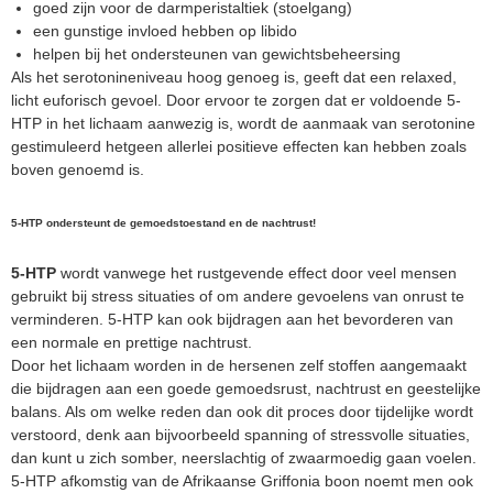
goed zijn voor de darmperistaltiek (stoelgang)
een gunstige invloed hebben op libido
helpen bij het ondersteunen van gewichtsbeheersing
Als het serotonineniveau hoog genoeg is, geeft dat een relaxed,
licht euforisch gevoel. Door ervoor te zorgen dat er voldoende 5-
HTP in het lichaam aanwezig is, wordt de aanmaak van serotonine
gestimuleerd hetgeen allerlei positieve effecten kan hebben zoals
boven genoemd is.
5-HTP ondersteunt de gemoedstoestand en de nachtrust!
5-HTP
wordt vanwege het rustgevende effect door veel mensen
gebruikt bij stress situaties of om andere gevoelens van onrust te
verminderen. 5-HTP kan ook bijdragen aan het bevorderen van
een normale en prettige nachtrust.
Door het lichaam worden in de hersenen zelf stoffen aangemaakt
die bijdragen aan een goede gemoedsrust, nachtrust en geestelijke
balans. Als om welke reden dan ook dit proces door tijdelijke wordt
verstoord, denk aan bijvoorbeeld spanning of stressvolle situaties,
dan kunt u zich somber, neerslachtig of zwaarmoedig gaan voelen.
5-HTP afkomstig van de Afrikaanse Griffonia boon noemt men ook