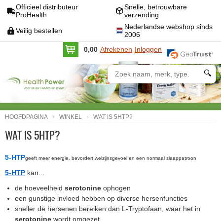
Officieel distributeur
Snelle, betrouwbare
ProHealth
verzending
Nederlandse webshop sinds
Veilig bestellen
2006
0,00
Afrekenen
Inloggen
🔍
HOOFDPAGINA
WINKEL
WAT IS 5HTP?
WAT IS 5HTP?
5-HTP
geeft meer energie, bevordert welzijnsgevoel en een normaal slaappatroon
5-HTP
kan...
de hoeveelheid
serotonine
ophogen
een gunstige invloed hebben op diverse hersenfuncties
sneller de hersenen bereiken dan L-Tryptofaan, waar het in
serotonine
wordt omgezet