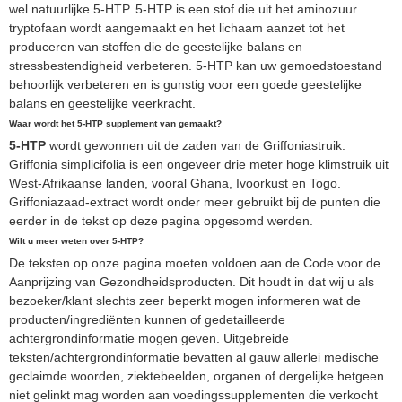
wel natuurlijke 5-HTP. 5-HTP is een stof die uit het aminozuur
tryptofaan wordt aangemaakt en het lichaam aanzet tot het
produceren van stoffen die de geestelijke balans en
stressbestendigheid verbeteren. 5-HTP kan uw gemoedstoestand
behoorlijk verbeteren en is gunstig voor een goede geestelijke
balans en geestelijke veerkracht.
Waar wordt het 5-HTP supplement van gemaakt?
5-HTP
wordt gewonnen uit de zaden van de Griffoniastruik.
Griffonia simplicifolia is een ongeveer drie meter hoge klimstruik uit
West-Afrikaanse landen, vooral Ghana, Ivoorkust en Togo.
Griffoniazaad-extract wordt onder meer gebruikt bij de punten die
eerder in de tekst op deze pagina opgesomd werden.
Wilt u meer weten over 5-HTP?
De teksten op onze pagina moeten voldoen aan de Code voor de
Aanprijzing van Gezondheidsproducten. Dit houdt in dat wij u als
bezoeker/klant slechts zeer beperkt mogen informeren wat de
producten/ingrediënten kunnen of gedetailleerde
achtergrondinformatie mogen geven. Uitgebreide
teksten/achtergrondinformatie bevatten al gauw allerlei medische
geclaimde woorden, ziektebeelden, organen of dergelijke hetgeen
niet gelinkt mag worden aan voedingssupplementen die verkocht