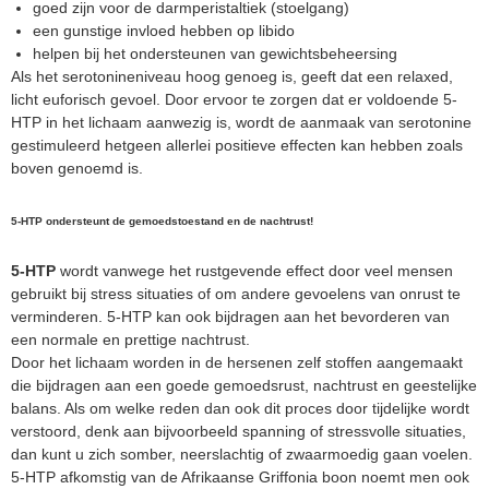
goed zijn voor de darmperistaltiek (stoelgang)
een gunstige invloed hebben op libido
helpen bij het ondersteunen van gewichtsbeheersing
Als het serotonineniveau hoog genoeg is, geeft dat een relaxed,
licht euforisch gevoel. Door ervoor te zorgen dat er voldoende 5-
HTP in het lichaam aanwezig is, wordt de aanmaak van serotonine
gestimuleerd hetgeen allerlei positieve effecten kan hebben zoals
boven genoemd is.
5-HTP ondersteunt de gemoedstoestand en de nachtrust!
5-HTP
wordt vanwege het rustgevende effect door veel mensen
gebruikt bij stress situaties of om andere gevoelens van onrust te
verminderen. 5-HTP kan ook bijdragen aan het bevorderen van
een normale en prettige nachtrust.
Door het lichaam worden in de hersenen zelf stoffen aangemaakt
die bijdragen aan een goede gemoedsrust, nachtrust en geestelijke
balans. Als om welke reden dan ook dit proces door tijdelijke wordt
verstoord, denk aan bijvoorbeeld spanning of stressvolle situaties,
dan kunt u zich somber, neerslachtig of zwaarmoedig gaan voelen.
5-HTP afkomstig van de Afrikaanse Griffonia boon noemt men ook