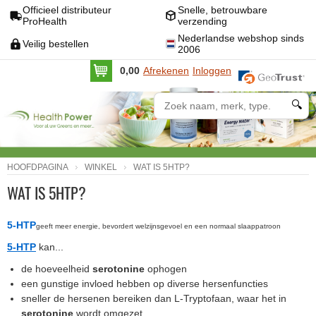
Officieel distributeur
Snelle, betrouwbare
ProHealth
verzending
Nederlandse webshop sinds
Veilig bestellen
2006
0,00
Afrekenen
Inloggen
🔍
HOOFDPAGINA
WINKEL
WAT IS 5HTP?
WAT IS 5HTP?
5-HTP
geeft meer energie, bevordert welzijnsgevoel en een normaal slaappatroon
5-HTP
kan...
de hoeveelheid
serotonine
ophogen
een gunstige invloed hebben op diverse hersenfuncties
sneller de hersenen bereiken dan L-Tryptofaan, waar het in
serotonine
wordt omgezet