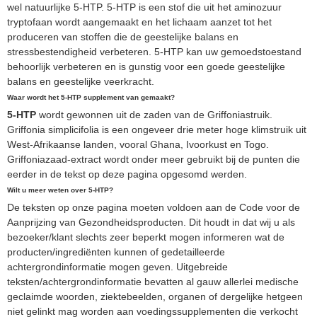
wel natuurlijke 5-HTP. 5-HTP is een stof die uit het aminozuur
tryptofaan wordt aangemaakt en het lichaam aanzet tot het
produceren van stoffen die de geestelijke balans en
stressbestendigheid verbeteren. 5-HTP kan uw gemoedstoestand
behoorlijk verbeteren en is gunstig voor een goede geestelijke
balans en geestelijke veerkracht.
Waar wordt het 5-HTP supplement van gemaakt?
5-HTP
wordt gewonnen uit de zaden van de Griffoniastruik.
Griffonia simplicifolia is een ongeveer drie meter hoge klimstruik uit
West-Afrikaanse landen, vooral Ghana, Ivoorkust en Togo.
Griffoniazaad-extract wordt onder meer gebruikt bij de punten die
eerder in de tekst op deze pagina opgesomd werden.
Wilt u meer weten over 5-HTP?
De teksten op onze pagina moeten voldoen aan de Code voor de
Aanprijzing van Gezondheidsproducten. Dit houdt in dat wij u als
bezoeker/klant slechts zeer beperkt mogen informeren wat de
producten/ingrediënten kunnen of gedetailleerde
achtergrondinformatie mogen geven. Uitgebreide
teksten/achtergrondinformatie bevatten al gauw allerlei medische
geclaimde woorden, ziektebeelden, organen of dergelijke hetgeen
niet gelinkt mag worden aan voedingssupplementen die verkocht