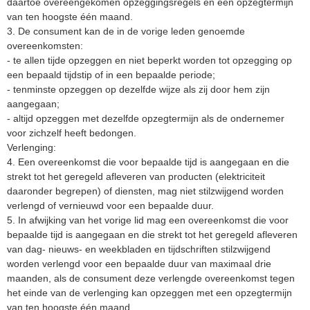
daartoe overeengekomen opzeggingsregels en een opzegtermijn
van ten hoogste één maand.
3. De consument kan de in de vorige leden genoemde
overeenkomsten:
- te allen tijde opzeggen en niet beperkt worden tot opzegging op
een bepaald tijdstip of in een bepaalde periode;
- tenminste opzeggen op dezelfde wijze als zij door hem zijn
aangegaan;
- altijd opzeggen met dezelfde opzegtermijn als de ondernemer
voor zichzelf heeft bedongen.
Verlenging:
4. Een overeenkomst die voor bepaalde tijd is aangegaan en die
strekt tot het geregeld afleveren van producten (elektriciteit
daaronder begrepen) of diensten, mag niet stilzwijgend worden
verlengd of vernieuwd voor een bepaalde duur.
5. In afwijking van het vorige lid mag een overeenkomst die voor
bepaalde tijd is aangegaan en die strekt tot het geregeld afleveren
van dag- nieuws- en weekbladen en tijdschriften stilzwijgend
worden verlengd voor een bepaalde duur van maximaal drie
maanden, als de consument deze verlengde overeenkomst tegen
het einde van de verlenging kan opzeggen met een opzegtermijn
van ten hoogste één maand.