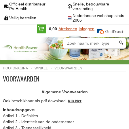
Officieel distributeur
Snelle, betrouwbare
ProHealth
verzending
Nederlandse webshop sinds
Veilig bestellen
2006
0,00
Afrekenen
Inloggen
🔍
HOOFDPAGINA
WINKEL
VOORWAARDEN
VOORWAARDEN
Algemene Voorwaarden
Ook beschikbaar als pdf download.
Klik hier
Inhoudsopgave:
Artikel 1 - Definities
Artikel 2 - Identiteit van de ondernemer
Artikel 3 - Toepasselijkheid