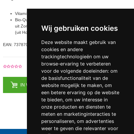
Vitamine C (ascorbinezuur) 1000 mg
Bio-Quercetine fytosoom (fosfatidylcholine complex
uit Zonnebloem) 15 mg (levert 5 mg Quercetine
Wij gebruiken cookies
(uit Honingboom (Sophora japonica)))
Deze website maakt gebruik van
EAN: 737870222866
cookies en andere
trackingtechnologieën om uw
browse-ervaring te verbeteren
|
Voeg je recensie toe
0 Recensies
voor de volgende doeleinden:
om
de basisfunctionaliteit van de
IN WINKELMANDJE
website mogelijk te maken
,
om
een betere ervaring op de website
te bieden
,
om uw interesse in
onze producten en diensten te
meten en marketinginteracties te
personaliseren
,
om advertenties
weer te geven die relevanter voor
Telefoonnummer:
0547 - 262 565