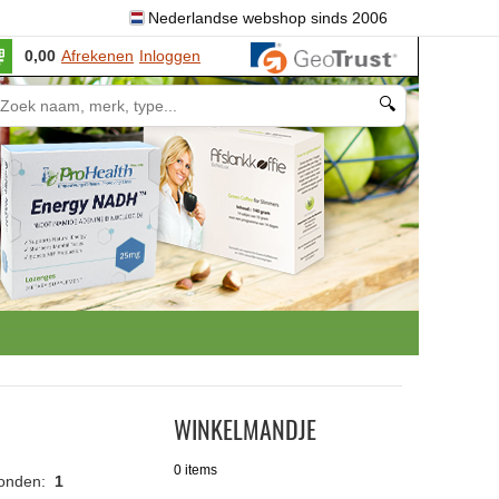
Nederlandse webshop sinds 2006
0,00
Afrekenen
Inloggen
🔍
WINKELMANDJE
0 items
vonden:
1