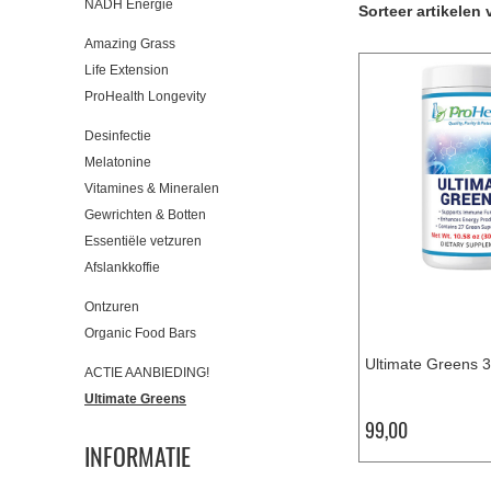
NADH Energie
Sorteer artikelen 
Amazing Grass
Life Extension
ProHealth Longevity
Desinfectie
Melatonine
Vitamines & Mineralen
Gewrichten & Botten
Essentiële vetzuren
Afslankkoffie
Ontzuren
Organic Food Bars
Ultimate Greens 
ACTIE AANBIEDING!
Ultimate Greens
99,00
INFORMATIE