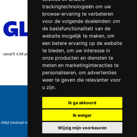
trackingtechnologieën om uw
browse-ervaring te verbeteren
voor de volgende doeleinden:
om
de basisfunctionaliteit van de
website mogelijk te maken
,
om
een betere ervaring op de website
te bieden
,
om uw interesse in
vanaf € 4,99 per bestelling (NL)
onze producten en diensten te
meten en marketinginteracties te
personaliseren
,
om advertenties
weer te geven die relevanter voor
u zijn
.
Telefoonnummer:
0547 - 262 565
KVK-nummer:
5085.3279 te
Enschede
Ik ga akkoord
BTW-nummer:
NL823086161B01
IBAN:
DE39 4016 4024 0162 9257 00
Ik weiger
Copyright © 2006-2026
Healthpower.nl
Altijd neutraal verpakt • Geen expliciete vermelding op het pakket • Op werkdagen
voor 17:00 besteld = dezelfde dag verzonden
Wijzig mijn voorkeuren
Update cookies preferences