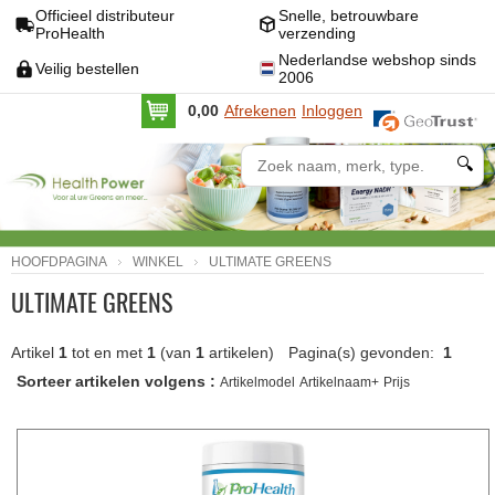
Officieel distributeur
Snelle, betrouwbare
ProHealth
verzending
Nederlandse webshop sinds
Veilig bestellen
2006
0,00
Afrekenen
Inloggen
🔍
HOOFDPAGINA
WINKEL
ULTIMATE GREENS
ULTIMATE GREENS
Artikel
1
tot en met
1
(van
1
artikelen)
Pagina(s) gevonden:
1
Sorteer artikelen volgens :
Artikelmodel
Artikelnaam+
Prijs