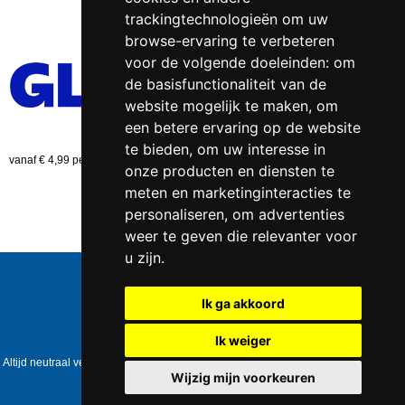
trackingtechnologieën om uw
browse-ervaring te verbeteren
voor de volgende doeleinden:
om
de basisfunctionaliteit van de
website mogelijk te maken
,
om
een betere ervaring op de website
te bieden
,
om uw interesse in
vanaf € 4,99 per bestelling (NL)
onze producten en diensten te
meten en marketinginteracties te
personaliseren
,
om advertenties
weer te geven die relevanter voor
u zijn
.
Telefoonnummer:
0547 - 262 565
KVK-nummer:
5085.3279 te
Enschede
Ik ga akkoord
BTW-nummer:
NL823086161B01
IBAN:
DE39 4016 4024 0162 9257 00
Ik weiger
Copyright © 2006-2026
Healthpower.nl
Altijd neutraal verpakt • Geen expliciete vermelding op het pakket • Op werkdagen
voor 17:00 besteld = dezelfde dag verzonden
Wijzig mijn voorkeuren
Update cookies preferences