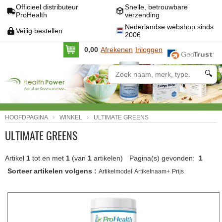
Officieel distributeur
Snelle, betrouwbare
ProHealth
verzending
Nederlandse webshop sinds
Veilig bestellen
2006
0,00
Afrekenen
Inloggen
🔍
HOOFDPAGINA
WINKEL
ULTIMATE GREENS
ULTIMATE GREENS
Artikel
1
tot en met
1
(van
1
artikelen)
Pagina(s) gevonden:
1
Sorteer artikelen volgens :
Artikelmodel
Artikelnaam+
Prijs