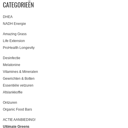
CATEGORIEËN
DHEA
NADH Energie
Amazing Grass
Life Extension
ProHealth Longevity
Desinfectie
Melatonine
Vitamines & Mineralen
Gewrichten & Botten
Essentiële vetzuren
Afslankkoffie
Ontzuren
Organic Food Bars
ACTIE AANBIEDING!
Ultimate Greens