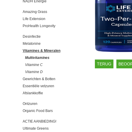
NADH Energie
Amazing Grass
Life Extension
ProHealth Longevity
Desinfectie
Melatonine
Vitamines & Mineralen
Multivitamines
TERUG
BEOOR
Vitamine C
Vitamine D
Gewrichten & Botten
Essentiële vetzuren
Afslankkoffie
Ontzuren
Organic Food Bars
ACTIE AANBIEDING!
Ultimate Greens