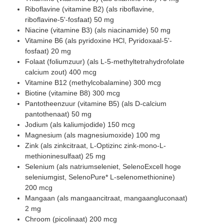
Riboflavine (vitamine B2) (als riboflavine,
riboflavine-5'-fosfaat) 50 mg
Niacine (vitamine B3) (als niacinamide) 50 mg
Vitamine B6 (als pyridoxine HCl, Pyridoxaal-5'-
fosfaat) 20 mg
Folaat (foliumzuur) (als L-5-methyltetrahydrofolate
calcium zout) 400 mcg
Vitamine B12 (methylcobalamine) 300 mcg
Biotine (vitamine B8) 300 mcg
Pantotheenzuur (vitamine B5) (als D-calcium
pantothenaat) 50 mg
Jodium (als kaliumjodide) 150 mcg
Magnesium (als magnesiumoxide) 100 mg
Zink (als zinkcitraat, L-Optizinc zink-mono-L-
methioninesulfaat) 25 mg
Selenium (als natriumseleniet, SelenoExcell hoge
seleniumgist, SelenoPure* L-selenomethionine)
200 mcg
Mangaan (als mangaancitraat, mangaangluconaat)
2 mg
Chroom (picolinaat) 200 mcg