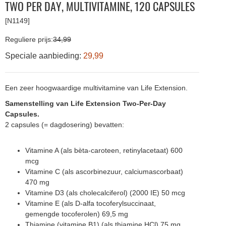
TWO PER DAY, MULTIVITAMINE, 120 CAPSULES
[N1149]
Reguliere prijs:
34,99
Speciale aanbieding:
29,99
Een zeer hoogwaardige multivitamine van Life Extension.
Samenstelling van Life Extension Two-Per-Day
Capsules.
2 capsules (= dagdosering) bevatten:
Vitamine A (als bèta-caroteen, retinylacetaat) 600
mcg
Vitamine C (als ascorbinezuur, calciumascorbaat)
470 mg
Vitamine D3 (als cholecalciferol) (2000 IE) 50 mcg
Vitamine E (als D-alfa tocoferylsuccinaat,
gemengde tocoferolen) 69,5 mg
Thiamine (vitamine B1) (als thiamine HCl) 75 mg