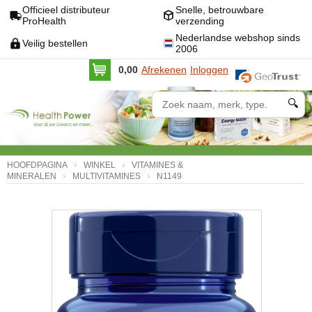
Officieel distributeur
Snelle, betrouwbare
ProHealth
verzending
Nederlandse webshop sinds
Veilig bestellen
2006
0,00
Afrekenen
Inloggen
🔍
HOOFDPAGINA
WINKEL
VITAMINES &
MINERALEN
MULTIVITAMINES
N1149