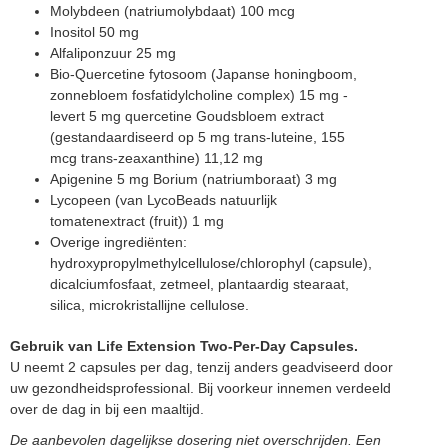
Molybdeen (natriumolybdaat) 100 mcg
Inositol 50 mg
Alfaliponzuur 25 mg
Bio-Quercetine fytosoom (Japanse honingboom,
zonnebloem fosfatidylcholine complex) 15 mg -
levert 5 mg quercetine Goudsbloem extract
(gestandaardiseerd op 5 mg trans-luteine, 155
mcg trans-zeaxanthine) 11,12 mg
Apigenine 5 mg Borium (natriumboraat) 3 mg
Lycopeen (van LycoBeads natuurlijk
tomatenextract (fruit)) 1 mg
Overige ingrediënten:
hydroxypropylmethylcellulose/chlorophyl (capsule),
dicalciumfosfaat, zetmeel, plantaardig stearaat,
silica, microkristallijne cellulose.
Gebruik van Life Extension Two-Per-Day Capsules.
U neemt 2 capsules per dag, tenzij anders geadviseerd door
uw gezondheidsprofessional. Bij voorkeur innemen verdeeld
over de dag in bij een maaltijd.
De aanbevolen dagelijkse dosering niet overschrijden. Een