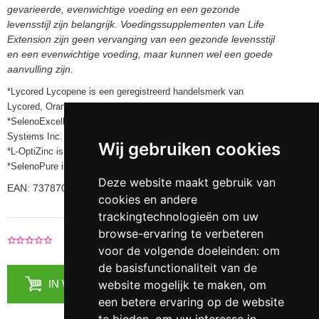
gevarieerde, evenwichtige voeding en een gezonde
levensstijl zijn belangrijk. Voedingssupplementen van Life
Extension zijn geen vervanging van een gezonde levensstijl
en een evenwichtige voeding, maar kunnen wel een goede
aanvulling zijn.
*Lycored Lycopene is een geregistreerd handelsmerk van
Lycored, Orange, New Jersey
*SelenoExcell is een geregistreerd handelsmerk van Cypress
Systems Inc.
Wij gebruiken cookies
*L-OptiZinc is een handelsmerk van Lonza
*SelenoPure is een geregistreerd handelsmerk van Nutrition 21
Deze website maakt gebruik van
EAN: 737870231417 / 737870221418 / 737870010111
cookies en andere
trackingtechnologieën om uw
browse-ervaring te verbeteren
|
Voeg je recensie toe
0 Recensies
voor de volgende doeleinden:
om
de basisfunctionaliteit van de
website mogelijk te maken
,
om
IN WINKELMANDJE
een betere ervaring op de website