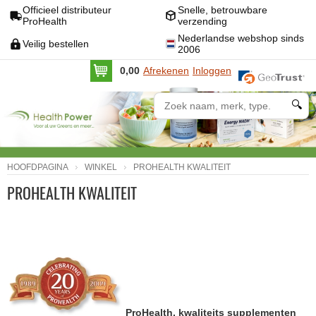
Officieel distributeur
Snelle, betrouwbare
ProHealth
verzending
Nederlandse webshop sinds
Veilig bestellen
2006
0,00
Afrekenen
Inloggen
🔍
HOOFDPAGINA
WINKEL
PROHEALTH KWALITEIT
PROHEALTH KWALITEIT
ProHealth, kwaliteits supplementen