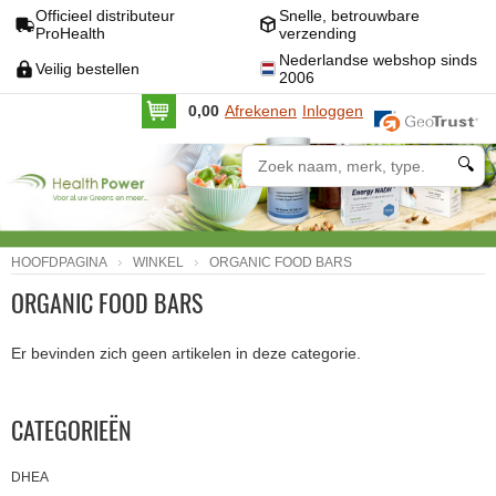
Officieel distributeur
Snelle, betrouwbare
ProHealth
verzending
Nederlandse webshop sinds
Veilig bestellen
2006
0,00
Afrekenen
Inloggen
🔍
HOOFDPAGINA
WINKEL
ORGANIC FOOD BARS
ORGANIC FOOD BARS
Er bevinden zich geen artikelen in deze categorie.
CATEGORIEËN
DHEA