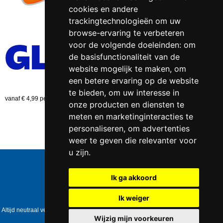
cookies en andere
trackingtechnologieën om uw
browse-ervaring te verbeteren
voor de volgende doeleinden:
om
de basisfunctionaliteit van de
website mogelijk te maken
,
om
een betere ervaring op de website
te bieden
,
om uw interesse in
vanaf € 4,99 per bestelling (NL)
onze producten en diensten te
meten en marketinginteracties te
personaliseren
,
om advertenties
weer te geven die relevanter voor
u zijn
.
Telefoonnummer:
0547 - 262 565
KVK-nummer:
5085.3279 te
Enschede
Ik ga akkoord
BTW-nummer:
NL823086161B01
IBAN:
DE39 4016 4024 0162 9257 00
Ik weiger
Copyright © 2006-2026
Healthpower.nl
Altijd neutraal verpakt • Geen expliciete vermelding op het pakket • Op werkdagen
voor 17:00 besteld = dezelfde dag verzonden
Wijzig mijn voorkeuren