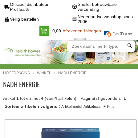
Officieel distributeur
Snelle, betrouwbare
ProHealth
verzending
Nederlandse webshop sinds
Veilig bestellen
2006
0,00
Afrekenen
Inloggen
🔍
HOOFDPAGINA
WINKEL
NADH ENERGIE
NADH ENERGIE
Artikel
1
tot en met
4
(van
4
artikelen)
Pagina(s) gevonden:
1
Sorteer artikelen volgens :
Artikelmodel
Artikelnaam+
Prijs