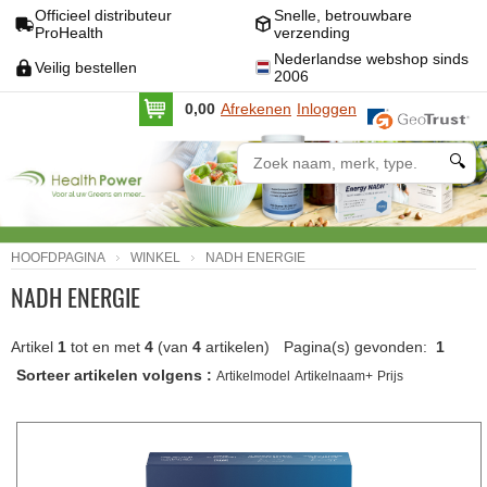
Officieel distributeur
Snelle, betrouwbare
ProHealth
verzending
Nederlandse webshop sinds
Veilig bestellen
2006
0,00
Afrekenen
Inloggen
🔍
HOOFDPAGINA
WINKEL
NADH ENERGIE
NADH ENERGIE
Artikel
1
tot en met
4
(van
4
artikelen)
Pagina(s) gevonden:
1
Sorteer artikelen volgens :
Artikelmodel
Artikelnaam+
Prijs