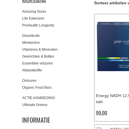
NADH Energie
Sorteer artikelen 
Amazing Grass
Life Extension
ProHealth Longevity
Desinfectie
Melatonine
Vitamines & Mineralen
Gewrichten & Botten
Essentiële vetzuren
Afslankkoffie
Ontzuren
Organic Food Bars
Energy NADH 12,5
ACTIE AANBIEDING!
tabl.
Ultimate Greens
99,00
INFORMATIE