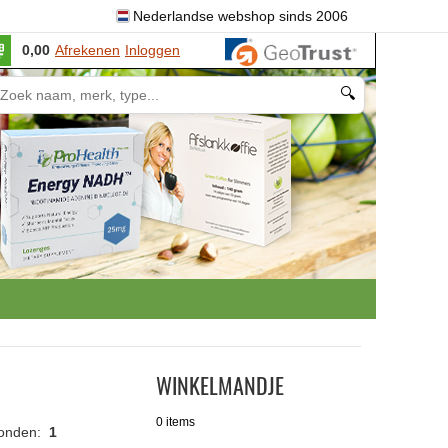
Nederlandse webshop sinds 2006
0,00
Afrekenen
Inloggen
🔍
WINKELMANDJE
0 items
vonden:
1