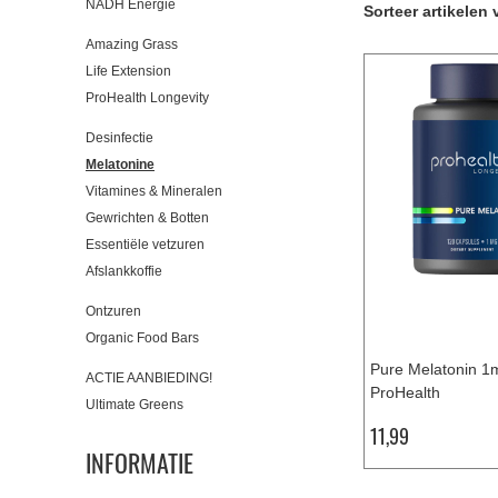
NADH Energie
Sorteer artikelen 
Amazing Grass
Life Extension
ProHealth Longevity
Desinfectie
Melatonine
Vitamines & Mineralen
Gewrichten & Botten
Essentiële vetzuren
Afslankkoffie
Ontzuren
Organic Food Bars
Pure Melatonin 1
ACTIE AANBIEDING!
ProHealth
Ultimate Greens
11,99
INFORMATIE