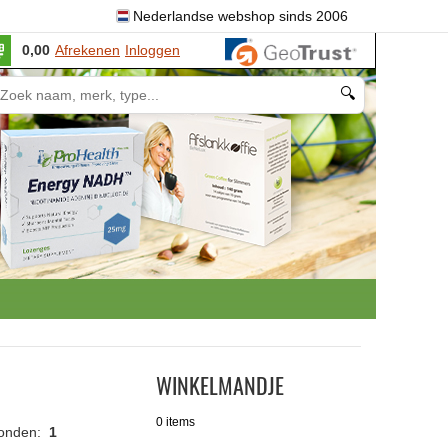
Nederlandse webshop sinds 2006
0,00
Afrekenen
Inloggen
🔍
WINKELMANDJE
0 items
vonden:
1