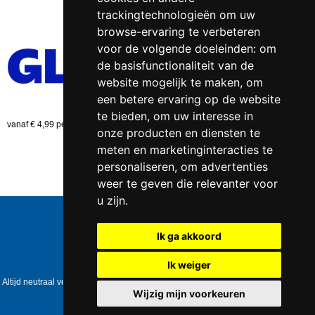
trackingtechnologieën om uw
browse-ervaring te verbeteren
voor de volgende doeleinden:
om
de basisfunctionaliteit van de
website mogelijk te maken
,
om
een betere ervaring op de website
te bieden
,
om uw interesse in
vanaf € 4,99 per bestelling (NL)
onze producten en diensten te
meten en marketinginteracties te
personaliseren
,
om advertenties
weer te geven die relevanter voor
u zijn
.
Telefoonnummer:
0547 - 262 565
KVK-nummer:
5085.3279 te
Enschede
Ik ga akkoord
BTW-nummer:
NL823086161B01
IBAN:
DE39 4016 4024 0162 9257 00
Ik weiger
Copyright © 2006-2026
Healthpower.nl
Altijd neutraal verpakt • Geen expliciete vermelding op het pakket • Op werkdagen
voor 17:00 besteld = dezelfde dag verzonden
Wijzig mijn voorkeuren
Update cookies preferences