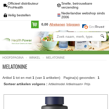
Officieel distributeur
Snelle, betrouwbare
ProHealth
verzending
Nederlandse webshop sinds
Veilig bestellen
2006
0,00
Afrekenen
Inloggen
🔍
HOOFDPAGINA
WINKEL
MELATONINE
MELATONINE
Artikel
1
tot en met
1
(van
1
artikelen)
Pagina(s) gevonden:
1
Sorteer artikelen volgens :
Artikelmodel
Artikelnaam+
Prijs