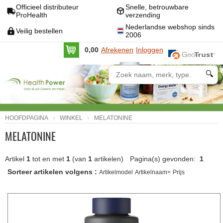
Officieel distributeur
Snelle, betrouwbare
ProHealth
verzending
Nederlandse webshop sinds
Veilig bestellen
2006
0,00
Afrekenen
Inloggen
🔍
HOOFDPAGINA
WINKEL
MELATONINE
MELATONINE
Artikel
1
tot en met
1
(van
1
artikelen)
Pagina(s) gevonden:
1
Sorteer artikelen volgens :
Artikelmodel
Artikelnaam+
Prijs