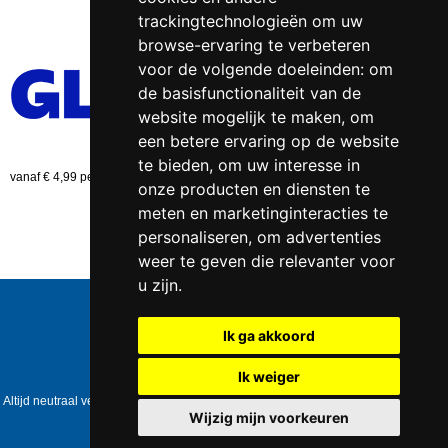
trackingtechnologieën om uw
browse-ervaring te verbeteren
voor de volgende doeleinden:
om
de basisfunctionaliteit van de
website mogelijk te maken
,
om
een betere ervaring op de website
te bieden
,
om uw interesse in
vanaf € 4,99 per bestelling (NL)
onze producten en diensten te
meten en marketinginteracties te
personaliseren
,
om advertenties
weer te geven die relevanter voor
u zijn
.
Telefoonnummer:
0547 - 262 565
KVK-nummer:
5085.3279 te
Enschede
Ik ga akkoord
BTW-nummer:
NL823086161B01
IBAN:
DE39 4016 4024 0162 9257 00
Ik weiger
Copyright © 2006-2026
Healthpower.nl
Altijd neutraal verpakt • Geen expliciete vermelding op het pakket • Op werkdagen
voor 17:00 besteld = dezelfde dag verzonden
Wijzig mijn voorkeuren
Update cookies preferences