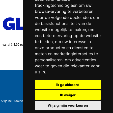
trackingtechnologieën om uw
browse-ervaring te verbeteren
voor de volgende doeleinden:
om
de basisfunctionaliteit van de
website mogelijk te maken
,
om
een betere ervaring op de website
te bieden
,
om uw interesse in
vanaf € 4,99 per bestelling (NL)
onze producten en diensten te
meten en marketinginteracties te
personaliseren
,
om advertenties
weer te geven die relevanter voor
u zijn
.
Telefoonnummer:
0547 - 262 565
KVK-nummer:
5085.3279 te
Enschede
Ik ga akkoord
BTW-nummer:
NL823086161B01
IBAN:
DE39 4016 4024 0162 9257 00
Ik weiger
Copyright © 2006-2026
Healthpower.nl
Altijd neutraal verpakt • Geen expliciete vermelding op het pakket • Op werkdagen
voor 17:00 besteld = dezelfde dag verzonden
Wijzig mijn voorkeuren
Update cookies preferences