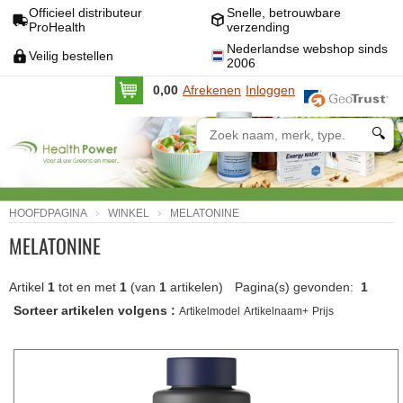
Officieel distributeur
Snelle, betrouwbare
ProHealth
verzending
Nederlandse webshop sinds
Veilig bestellen
2006
0,00
Afrekenen
Inloggen
🔍
HOOFDPAGINA
WINKEL
MELATONINE
MELATONINE
Artikel
1
tot en met
1
(van
1
artikelen)
Pagina(s) gevonden:
1
Sorteer artikelen volgens :
Artikelmodel
Artikelnaam+
Prijs