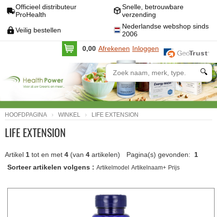
Officieel distributeur
Snelle, betrouwbare
ProHealth
verzending
Nederlandse webshop sinds
Veilig bestellen
2006
0,00
Afrekenen
Inloggen
🔍
HOOFDPAGINA
WINKEL
LIFE EXTENSION
LIFE EXTENSION
Artikel
1
tot en met
4
(van
4
artikelen)
Pagina(s) gevonden:
1
Sorteer artikelen volgens :
Artikelmodel
Artikelnaam+
Prijs