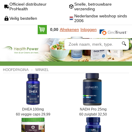
Officieel distributeur
Snelle, betrouwbare
ProHealth
verzending
Nederlandse webshop sinds
Veilig bestellen
2006
0,00
Afrekenen
Inloggen
🔍
HOOFDPAGINA
WINKEL
DHEA 100mg
NADH Pro 25mg
60 veggie caps 29,99
60 zuigtabl 32,50