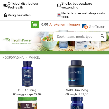
Officieel distributeur
Snelle, betrouwbare
ProHealth
verzending
Nederlandse webshop sinds
Veilig bestellen
2006
0,00
Afrekenen
Inloggen
🔍
HOOFDPAGINA
WINKEL
DHEA 100mg
NADH Pro 25mg
60 veggie caps 29,99
60 zuigtabl 32,50