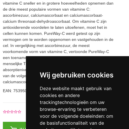
vitamine C sneller en in grotere hoeveelheden opnemen dan
de drie meest populaire vormen van vitamine C:
ascorbinezuur, calciumascorbaat en calciumascorbaat-
calcium threonaat-dehydroascorbaat. Om vitamine C zijn
antioxiderende voordelen te laten uitoefenen, moet het in
cellen kunnen komen. PureWay-C werd getest op zijn
vermogen om te worden opgenomen en vastgehouden in de
cel. In vergelijking met ascorbinezuur, de meest
voorkomende vorm van vitamine C, vertoonde PureWay-C
een toename van 233% in de cellulaire opname in
menselijke T-lymfocyten na zowel 30 als 45 minuten. Dit
absorptieniveau was een verbetering van 122% ten opzichte
Wij gebruiken cookies
van de volgende beste vorm van vitamine C,
calciumascorbaat-calcium threonaat-dehydroascorbaat.
Deze website maakt gebruik van
EAN: 753950001916
cookies en andere
trackingtechnologieën om uw
browse-ervaring te verbeteren
|
Voeg je recensie toe
0 Recensies
voor de volgende doeleinden:
om
de basisfunctionaliteit van de