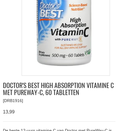
DOCTOR'S BEST HIGH ABSORPTION VITAMINE C
MET PUREWAY-C, 60 TABLETTEN
[DRB1916]
13,99
De beste 12-uurs vitamine C van Doctor met PureWay-C is