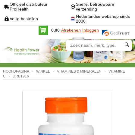
Officieel distributeur
Snelle, betrouwbare
ProHealth
verzending
Nederlandse webshop sinds
Veilig bestellen
2006
0,00
Afrekenen
Inloggen
🔍
HOOFDPAGINA
WINKEL
VITAMINES & MINERALEN
VITAMINE
C
DRB1916