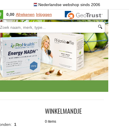
Nederlandse webshop sinds 2006
0,00
Afrekenen
Inloggen
🔍
WINKELMANDJE
0 items
vonden:
1