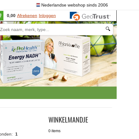
Nederlandse webshop sinds 2006
0,00
Afrekenen
Inloggen
🔍
WINKELMANDJE
0 items
vonden:
1