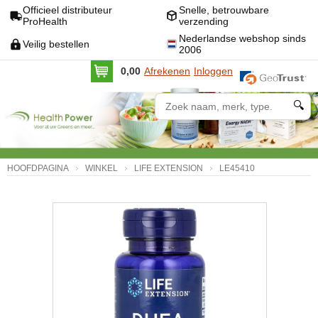
Officieel distributeur
Snelle, betrouwbare
ProHealth
verzending
Nederlandse webshop sinds
Veilig bestellen
2006
0,00
Afrekenen
Inloggen
🔍
HOOFDPAGINA
WINKEL
LIFE EXTENSION
LE45410