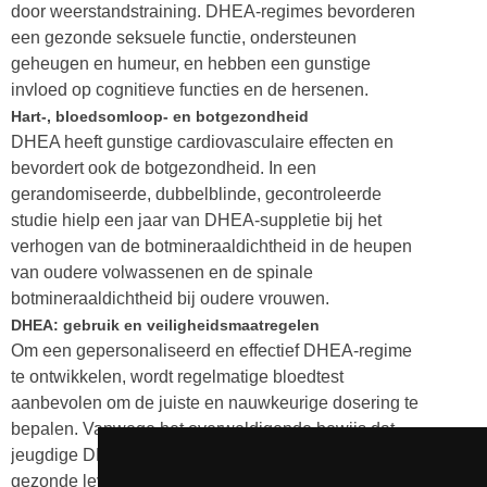
door weerstandstraining. DHEA-regimes bevorderen
een gezonde seksuele functie, ondersteunen
geheugen en humeur, en hebben een gunstige
invloed op cognitieve functies en de hersenen.
Hart-, bloedsomloop- en botgezondheid
DHEA heeft gunstige cardiovasculaire effecten en
bevordert ook de botgezondheid. In een
gerandomiseerde, dubbelblinde, gecontroleerde
studie hielp een jaar van DHEA-suppletie bij het
verhogen van de botmineraaldichtheid in de heupen
van oudere volwassenen en de spinale
botmineraaldichtheid bij oudere vrouwen.
DHEA: gebruik en veiligheidsmaatregelen
Om een gepersonaliseerd en effectief DHEA-regime
te ontwikkelen, wordt regelmatige bloedtest
aanbevolen om de juiste en nauwkeurige dosering te
bepalen. Vanwege het overweldigende bewijs dat
jeugdige DHEA-niveaus in verband brengt met een
gezonde levensduur, suggereert Life Extension dat de