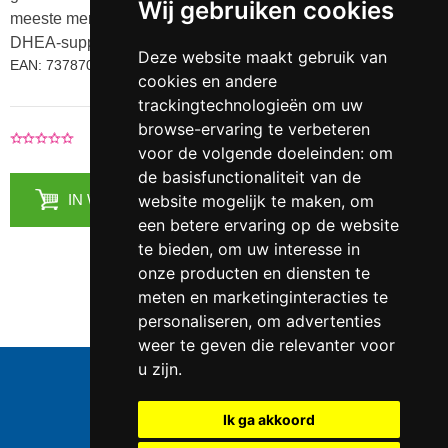
Wij gebruiken cookies
meeste mensen ouder dan 40 jaar beginnen met
DHEA-suppletie.
Deze website maakt gebruik van
EAN: 737870454106
cookies en andere
trackingtechnologieën om uw
browse-ervaring te verbeteren
|
Voeg je recensie toe
0 Recensies
voor de volgende doeleinden:
om
de basisfunctionaliteit van de
website mogelijk te maken
,
om
IN WINKELMANDJE
een betere ervaring op de website
te bieden
,
om uw interesse in
onze producten en diensten te
meten en marketinginteracties te
personaliseren
,
om advertenties
weer te geven die relevanter voor
Telefoonnummer:
0547 - 262 565
u zijn
.
KVK-nummer:
5085.3279 te
Enschede
BTW-nummer:
NL823086161B01
Ik ga akkoord
IBAN:
DE39 4016 4024 0162 9257 00
Copyright © 2006-2026
Healthpower.nl