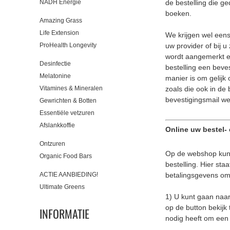
NADH Energie
de bestelling die g
boeken.
Amazing Grass
Life Extension
We krijgen wel eens
ProHealth Longevity
uw provider of bij 
wordt aangemerkt en
Desinfectie
bestelling een beve
Melatonine
manier is om gelijk
Vitamines & Mineralen
zoals die ook in de 
bevestigingsmail we
Gewrichten & Botten
Essentiële vetzuren
Afslankkoffie
Online uw bestel-
Ontzuren
Op de webshop kunt 
Organic Food Bars
bestelling. Hier st
ACTIE AANBIEDING!
betalingsgevens om
Ultimate Greens
1) U kunt gaan naa
op de button bekijk
INFORMATIE
nodig heeft om een 