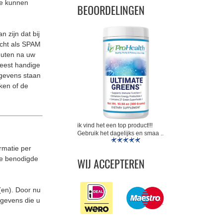
te kunnen
BEOORDELINGEN
 zijn dat bij
icht als SPAM
nuten na uw
meest handige
egevens staan
jken of de
ik vind het een top product!!!
Gebruik het dagelijks en smaa ..
rmatie per
 de benodigde
WIJ ACCEPTEREN
g(en). Door nu
egevens die u