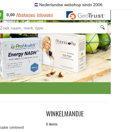
Nederlandse webshop sinds 2006
0,00
Afrekenen
Inloggen
🔍
WINKELMANDJE
0 items
matie omtrent