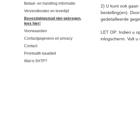
Betaal- en handling informatie
2) U kunt ook gaan
Verzendkosten en levertijd
bestelling(en). Doo
Bevestigingsmail niet gekregen,
gedetailleerde gege
lees hier!
Voorwaarden
LET OP: Indien u op
Contactgegevens en privacy
inlogscherm. Vult u 
Contact
ProHealth kwaliteit
Wat is 5HTP?