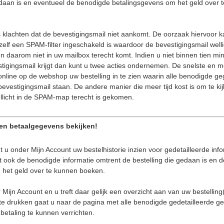
edaan is en eventueel de benodigde betalingsgevens om het geld over 
 klachten dat de bevestigingsmail niet aankomt. De oorzaak hiervoor kan
u zelf een SPAM-filter ingeschakeld is waardoor de bevestigingsmail well
 daarom niet in uw mailbox terecht komt. Indien u niet binnen tien mi
stigingsmail krijgt dan kunt u twee acties ondernemen. De snelste en 
 online op de webshop uw bestelling in te zien waarin alle benodigde g
bevestigingsmail staan. De andere manier die meer tijd kost is om te ki
llicht in de SPAM-map terecht is gekomen.
 en betaalgegevens bekijken!
u onder Mijn Account uw bestelhistorie inzien voor gedetailleerde info
aat ook de benodigde informatie omtrent de bestelling die gedaan is en
 het geld over te kunnen boeken.
r
Mijn Account
en u treft daar gelijk een overzicht aan van uw bestellin
 te drukken gaat u naar de pagina met alle benodigde gedetailleerde g
betaling te kunnen verrichten.