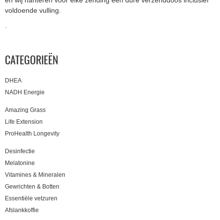
en wij hanteren voor elke zending een dure verzenddoos inclusief
voldoende vulling.
.
CATEGORIEËN
DHEA
NADH Energie
Amazing Grass
Life Extension
ProHealth Longevity
Desinfectie
Melatonine
Vitamines & Mineralen
Gewrichten & Botten
Essentiële vetzuren
Afslankkoffie