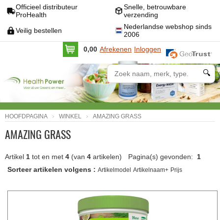
Officieel distributeur
Snelle, betrouwbare
ProHealth
verzending
Nederlandse webshop sinds
Veilig bestellen
2006
0,00
Afrekenen
Inloggen
🔍
HOOFDPAGINA
WINKEL
AMAZING GRASS
AMAZING GRASS
Artikel
1
tot en met
4
(van
4
artikelen)
Pagina(s) gevonden:
1
Sorteer artikelen volgens :
Artikelmodel
Artikelnaam+
Prijs