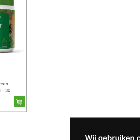
reen
l - 30
Wij gebruiken 