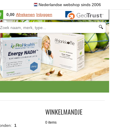
Nederlandse webshop sinds 2006
0,00
Afrekenen
Inloggen
🔍
WINKELMANDJE
0 items
vonden:
1