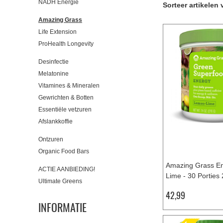
NADH Energie
Sorteer artikelen 
Amazing Grass
Life Extension
ProHealth Longevity
Desinfectie
Melatonine
Vitamines & Mineralen
Gewrichten & Botten
Essentiële vetzuren
Afslankkoffie
Ontzuren
Organic Food Bars
Amazing Grass E
ACTIE AANBIEDING!
Lime - 30 Porties
Ultimate Greens
42,99
INFORMATIE