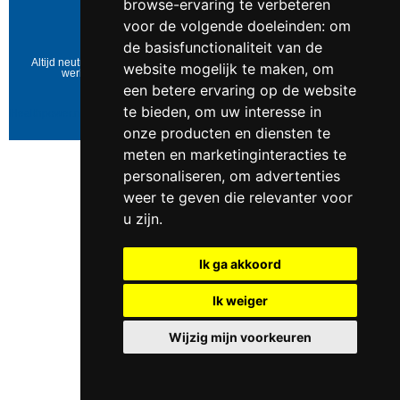
browse-ervaring te verbeteren
BTW-nummer:
NL823086161B01
voor de volgende doeleinden:
om
IBAN:
DE39 4016 4024 0162 9257 00
Copyright © 2006-2026
Healthpower.nl
de basisfunctionaliteit van de
Altijd neutraal verpakt • Geen expliciete vermelding op het pakket • Op
website mogelijk te maken
,
om
werkdagen voor 17:00 besteld = dezelfde dag verzonden
een betere ervaring op de website
Update cookies preferences
te bieden
,
om uw interesse in
Healthpower.nl
https://www.healthpower.nl/images/logos/healthpower.jpg
0547
- 262 565
The Netherlands
$
onze producten en diensten te
Rated
4.3
/ 5 based on
24
reviews.
meten en marketinginteracties te
personaliseren
,
om advertenties
weer te geven die relevanter voor
u zijn
.
Ik ga akkoord
Ik weiger
Wijzig mijn voorkeuren