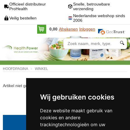
Officieel distributeur
Snelle, betrouwbare
ProHealth
verzending
Nederlandse webshop sinds
Veilig bestellen
2006
0,00
Afrekenen
Inloggen
🔍
HOOFDPAGINA
WINKEL
Artikel niet gevonden!
Wij gebruiken cookies
VOLGENDE
Deze website maakt gebruik van
cookies en andere
Telefoonnummer:
0547 - 262 565
trackingtechnologieën om uw
KVK-nummer:
5085.3279 te
Enschede