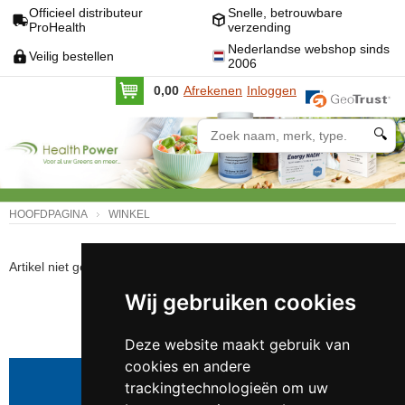
Officieel distributeur
Snelle, betrouwbare
ProHealth
verzending
Nederlandse webshop sinds
Veilig bestellen
2006
0,00
Afrekenen
Inloggen
🔍
HOOFDPAGINA
WINKEL
Artikel niet gevonden!
Wij gebruiken cookies
VOLGENDE
Deze website maakt gebruik van
cookies en andere
Telefoonnummer:
0547 - 262 565
trackingtechnologieën om uw
KVK-nummer:
5085.3279 te
Enschede