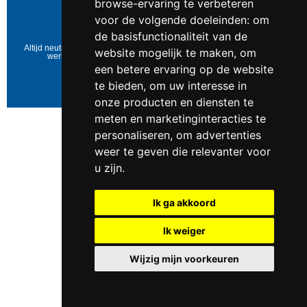
browse-ervaring te verbeteren
BTW-nummer:
NL823086161B01
voor de volgende doeleinden:
om
IBAN:
DE39 4016 4024 0162 9257 00
Copyright © 2006-2026
Healthpower.nl
de basisfunctionaliteit van de
Altijd neutraal verpakt • Geen expliciete vermelding op het pakket • Op
website mogelijk te maken
,
om
werkdagen voor 17:00 besteld = dezelfde dag verzonden
een betere ervaring op de website
Update cookies preferences
te bieden
,
om uw interesse in
Healthpower.nl
https://www.healthpower.nl/images/logos/healthpower.jpg
0547
- 262 565
The Netherlands
$
onze producten en diensten te
Rated
4.3
/ 5 based on
24
reviews.
meten en marketinginteracties te
personaliseren
,
om advertenties
weer te geven die relevanter voor
u zijn
.
Ik ga akkoord
Ik weiger
Wijzig mijn voorkeuren