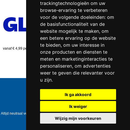
trackingtechnologieën om uw
browse-ervaring te verbeteren
voor de volgende doeleinden:
om
de basisfunctionaliteit van de
website mogelijk te maken
,
om
een betere ervaring op de website
te bieden
,
om uw interesse in
vanaf € 4,99 per bestelling (NL)
onze producten en diensten te
meten en marketinginteracties te
personaliseren
,
om advertenties
weer te geven die relevanter voor
u zijn
.
Telefoonnummer:
0547 - 262 565
KVK-nummer:
5085.3279 te
Enschede
Ik ga akkoord
BTW-nummer:
NL823086161B01
IBAN:
DE39 4016 4024 0162 9257 00
Ik weiger
Copyright © 2006-2026
Healthpower.nl
Altijd neutraal verpakt • Geen expliciete vermelding op het pakket • Op werkdagen
voor 17:00 besteld = dezelfde dag verzonden
Wijzig mijn voorkeuren
Update cookies preferences