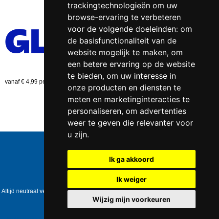
trackingtechnologieën om uw
browse-ervaring te verbeteren
voor de volgende doeleinden:
om
de basisfunctionaliteit van de
website mogelijk te maken
,
om
een betere ervaring op de website
te bieden
,
om uw interesse in
vanaf € 4,99 per bestelling (NL)
onze producten en diensten te
meten en marketinginteracties te
personaliseren
,
om advertenties
weer te geven die relevanter voor
u zijn
.
Telefoonnummer:
0547 - 262 565
KVK-nummer:
5085.3279 te
Enschede
Ik ga akkoord
BTW-nummer:
NL823086161B01
IBAN:
DE39 4016 4024 0162 9257 00
Ik weiger
Copyright © 2006-2026
Healthpower.nl
Altijd neutraal verpakt • Geen expliciete vermelding op het pakket • Op werkdagen
voor 17:00 besteld = dezelfde dag verzonden
Wijzig mijn voorkeuren
Update cookies preferences